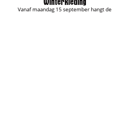
Vanaf maandag 15 september hangt de
winterkleding in onze winkel. Indien u in het bezit
bent van een verwijsbrief, kunt u nu al een
afspraak maken.
Kledingbank Zeeland
Beide vestigingen in Middelburg en Terneuzen,
zijn tijdens de zomermaanden op de vaste tijden
geopend.