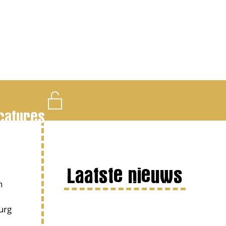
catures
Laatste nieuws
n
urg