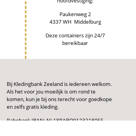
hoofdvestiging:
Paukenweg 2
4337 WH Middelburg
Deze containers zijn 24/7
bereikbaar
Bij Kledingbank Zeeland is iedereen welkom.
Als het voor jou moeilijk is om rond te
komen, kun je bij ons terecht voor goedkope
en zelfs gratis kleding.
Rabobank IBAN: NL18RABO0123218055
t.n.v. Stichting Kledingbank Zeeland
Kamer van Koophandel: 54859751